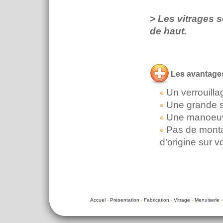
> Les vitrages 
de haut.
Les avantag
Un verrouilla
Une grande sim
Une manoeuvr
Pas de monta
d’origine sur v
Accuel
-
Présentation
-
Fabrication
-
Vitrage
-
Menuiserie