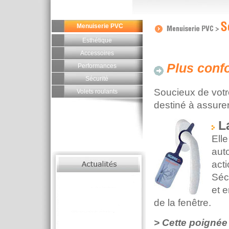
Menuiserie PVC
Esthétique
Accessoires
Plus confo
Performances
Sécurité
Soucieux de votr
Volets roulants
destiné à assurer
La
Ell
aut
acti
Sécu
et 
de la fenêtre.
> Cette poignée