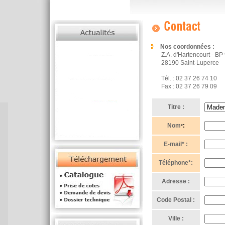
Nos coordonnées :
Z.A. d'Hartencourt - B
28190 Saint-Luperce
Tél. : 02 37 26 74 10
Fax : 02 37 26 79 09
Titre :
Nom
:
*
E-mail* :
Téléphone
*:
Adresse :
Code Postal :
Ville :