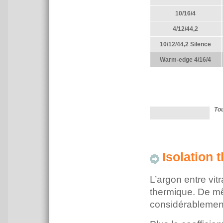
10/16/4
4/12/44,2
10/12/44,2 Silence
Warm-edge 4/16/4
Tou
Isolation 
L’argon entre vitr
thermique. De mê
considérablement