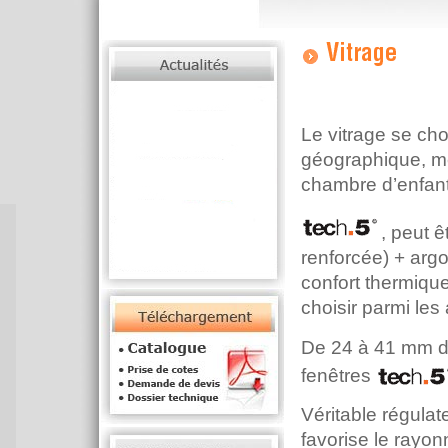
Le vitrage se cho
géographique, mét
chambre d’enfan
, peut ê
renforcée) + arg
confort thermique
choisir parmi les
De 24 à 41 mm d’é
fenêtres
Véritable régulat
favorise le rayon